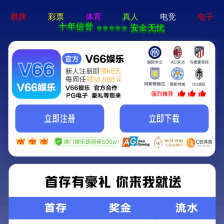
集团简
当前位置：
首页
-集团产业链
集团产业链 — 纺纱
主要产品有：高档针织、梭织环锭纺系列纱线，涡流纺
系列等纱线。
企业通过了ISO9001质量认证、有机棉认证等，是BC