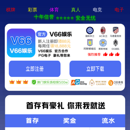
集团简
当前位置：
首页
-产品类别
产品类别 — 针织产品
生产的针织品品类包括针织内衣、T恤、BABY装、
企业
通过了ISO1809001、ISO18014001、
OEKO-TEX Sta