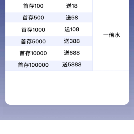
经营理念
诚信、厚德、合作、共赢
核
人为本
——体现了人本精神，公司坚持发展为了员
悦的生活环境。
诚为根
——体现了忠诚感恩、求真务实的精神风貌
与各相关方诚信合作，互惠互利，实现共赢。
客为尊
——体现了客户与供应商至上的理念，公司
合作共赢的局面。
质为先
——体现了“视质量为生命和立企之本”的原