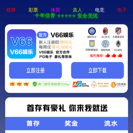
集団案内
現在の場所：
トップページ
-栄誉資質
栄誉資質